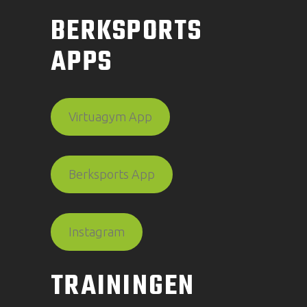
BERKSPORTS
APPS
Virtuagym App
Berksports App
Instagram
TRAININGEN