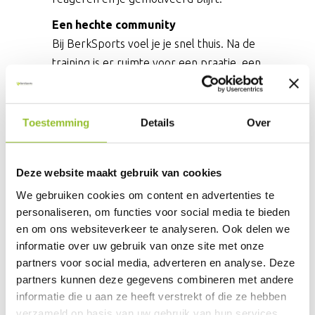
Een hechte community
Bij BerkSports voel je je snel thuis. Na de
training is er ruimte voor een praatje, een
lach en het opbouwen van echte
connecties met je medesporters.
Toestemming
Details
Over
VAN PROEFLES
TOT RESULTAAT!
Deze website maakt gebruik van cookies
We gebruiken cookies om content en advertenties te
Je vraagt een gratis proefles aan.
personaliseren, om functies voor social media te bieden
en om ons websiteverkeer te analyseren. Ook delen we
Binnen 24 uur nemen wij contact met je
informatie over uw gebruik van onze site met onze
op om je wensen en behoeften af te
partners voor social media, adverteren en analyse. Deze
stemmen. We stellen een aantal vragen
partners kunnen deze gegevens combineren met andere
over onder andere: fitnessniveau,
informatie die u aan ze heeft verstrekt of die ze hebben
blessures, motivatie voor het sporten en
verzameld op basis van uw gebruik van hun services.