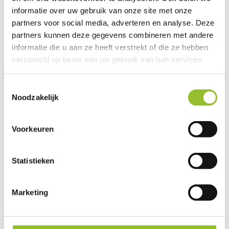
informatie over uw gebruik van onze site met onze
partners voor social media, adverteren en analyse. Deze
Plan jouw gratis proefles
partners kunnen deze gegevens combineren met andere
informatie die u aan ze heeft verstrekt of die ze hebben
verzameld op basis van uw gebruik van hun services.
WAT HOUDT EEN
We werken samen met
6 derden
die uw gegevens
Toestemmingsselectie
MAATWERK
kunnen ontvangen en verwerken.
Noodzakelijk
TRAININGSPROGRAMMA
BIJ BERKSPORTS IN?
Voorkeuren
Statistieken
HOEVEEL KOST
PERSONAL TRAINING
BIJ BERKSPORTS?
Marketing