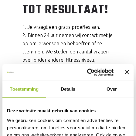
TOT RESULTAAT!
Je vraagt een gratis proefles aan.
Binnen 24 uur nemen wij contact met je
op om je wensen en behoeften af te
stemmen. We stellen een aantal vragen
over onder andere: fitnessniveau,
blessures, motivatie voor het sporten en
wat je leuk vindt qua training.
Je doet mee aan de proefles wanneer
Toestemming
Details
Over
het jou het beste uitkomt.
Samen evalueren wij de proefles. Past
deze type training bij jouw ambitie?
Deze website maakt gebruik van cookies
Lid worden? Plan je lessen via onze app
We gebruiken cookies om content en advertenties te
en start je eerste les!
personaliseren, om functies voor social media te bieden
en om ons websiteverkeer te analyseren. Ook delen we