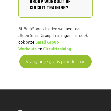
GROUP WORKOUT OF
CIRCUIT TRAINING?
Bij BerkSports bieden we meer dan
alleen Small Group Trainingen – ontdek
ook onze
Small Group
Workouts
en
Circuittraining
.
Vraag nu je gratis proefles aan