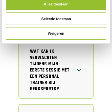
Alles toestaan
IS DUO PERSONAL
TRAING
Selectie toestaan
BESCHIKBAAR BIJ
BERKSPORTS?
Weigeren
WAT KAN IK
VERWACHTEN
TIJDENS MIJN
EERSTE SESSIE MET
EEN PERSONAL
TRAINER BIJ
BERKSPORTS?