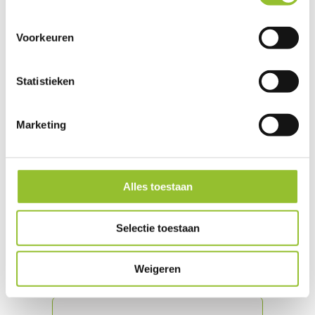
Je doet mee aan de proefles wanneer
het jou het beste uitkomt.
Voorkeuren
Samen evalueren wij de proefles. Past
deze type training bij jouw ambitie?
Lid worden? Plan je lessen via onze app
Statistieken
en start je eerste les!
Marketing
Plan jouw gratis proefles
Alles toestaan
VEELGESTELDE
Selectie toestaan
VRAGEN
Weigeren