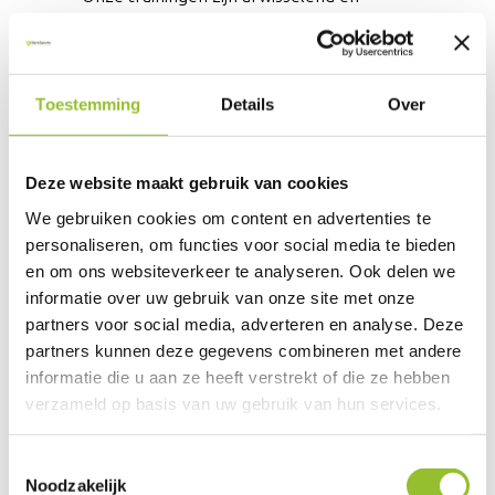
uitdagend. We wisselen tussen compound
lifts, isolatieoefeningen, tempo-variaties
en functionele bewegingen – geen
Toestemming
Details
Over
workout is hetzelfde!
VAN PROEFLES
Deze website maakt gebruik van cookies
TOT RESULTAAT!
We gebruiken cookies om content en advertenties te
personaliseren, om functies voor social media te bieden
en om ons websiteverkeer te analyseren. Ook delen we
Je vraagt een gratis proefles aan.
informatie over uw gebruik van onze site met onze
Binnen 24 uur nemen wij contact met je
partners voor social media, adverteren en analyse. Deze
op om je wensen en behoeften af te
partners kunnen deze gegevens combineren met andere
informatie die u aan ze heeft verstrekt of die ze hebben
stemmen. We stellen een aantal vragen
verzameld op basis van uw gebruik van hun services.
over onder andere: fitnessniveau,
blessures, motivatie voor het sporten en
We werken samen met
6 derden
die uw gegevens
Toestemmingsselectie
wat je leuk vindt qua training.
kunnen ontvangen en verwerken.
Noodzakelijk